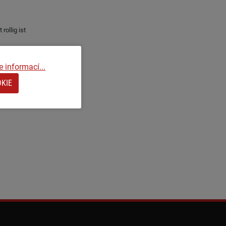
rollig ist
e informací...
KIE