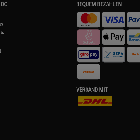
MOC
BEQUEM BEZAHLEN
ás
tba
ů
VERSAND MIT