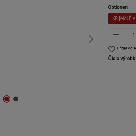
Vyberte
Optionen
KR [MALÉ A
Množství
Přidat do 
Číslo výrob