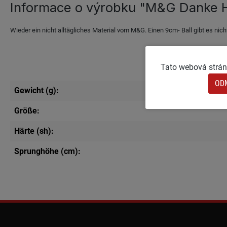
Informace o výrobku "M&G Danke 
Wieder ein nicht alltägliches Material vom M&G. Einen 9cm- Ball gibt es nicht 
Tato webová stránk
OD
Gewicht (g):
Größe:
Härte (sh):
Sprunghöhe (cm):