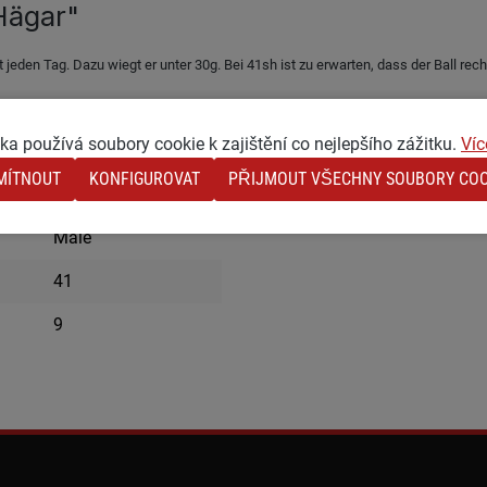
Hägar"
jeden Tag. Dazu wiegt er unter 30g. Bei 41sh ist zu erwarten, dass der Ball recht 
a používá soubory cookie k zajištění co nejlepšího zážitku.
Víc
MÍTNOUT
KONFIGUROVAT
PŘIJMOUT VŠECHNY SOUBORY COO
29
Malé
41
9