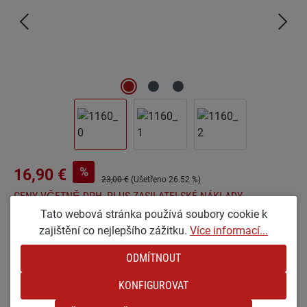
%
16,90 €
23,00 €
(Ušetřeno 26.52 %)
CENY VČETNĚ DPH, PLUS ZASILATELSKÉ NÁKLADY
Tato webová stránka používá soubory cookie k
zajištění co nejlepšího zážitku.
Více informací...
Vyberte
Optionen
ODMÍTNOUT
KX [MALÉ A HRUBĚ LAKOVANÉ]
KONFIGUROVAT
Množství produktu: Zadejte požadované množ
DO NÁKUPNÍHO KOŠÍKU