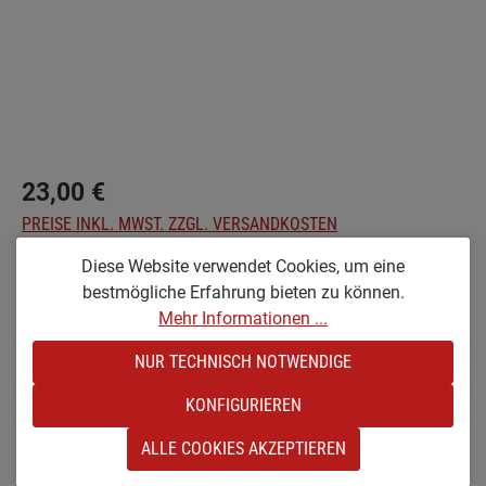
23,00 €
PREISE INKL. MWST. ZZGL. VERSANDKOSTEN
Diese Website verwendet Cookies, um eine
auswählen
Optionen
bestmögliche Erfahrung bieten zu können.
Mehr Informationen ...
KX [KLEIN & RAUHLACKIERT]
NUR TECHNISCH NOTWENDIGE
Produkt Anzahl: Gib den gewünschten Wert e
IN DEN WARENKORB
KONFIGURIEREN
Zum Merkzettel hinzufügen
ALLE COOKIES AKZEPTIEREN
Produktnummer:
sw-19881.1