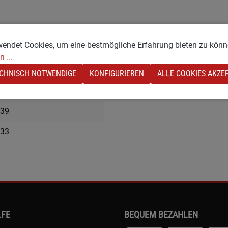
wendet Cookies, um eine bestmögliche Erfahrung bieten zu könn
 ...
47
CHNISCH NOTWENDIGE
KONFIGURIEREN
ALLE COOKIES AKZE
medium
39
33
LFE
BEQUEM BEZAHLEN