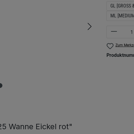
GL [GROSS 
ML [MEDIUM
Produkt 
Zum Merkze
Produktnum
5 Wanne Eickel rot"