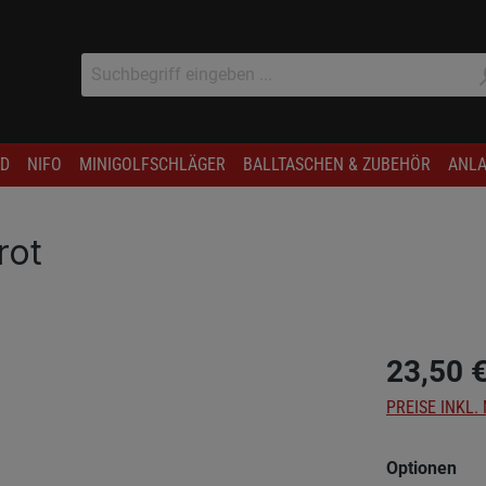
D
NIFO
MINIGOLFSCHLÄGER
BALLTASCHEN & ZUBEHÖR
ANLA
rot
23,50 
PREISE INKL.
aus
Optionen