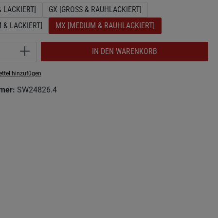
& LACKIERT]
GX [GROSS & RAUHLACKIERT]
 & LACKIERT]
MX [MEDIUM & RAUHLACKIERT]
Anzahl: Gib den gewünschten Wert ein ode
IN DEN WARENKORB
ttel hinzufügen
mer:
SW24826.4