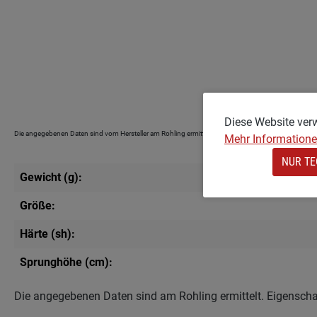
Diese Website ver
Die angegebenen Daten sind vom Hersteller am Rohling ermittelt worden. Eigenschaften lackierte
Mehr Informationen
NUR TE
Gewicht (g):
Größe:
Härte (sh):
Sprunghöhe (cm):
Die angegebenen Daten sind am Rohling ermittelt. Eigenscha