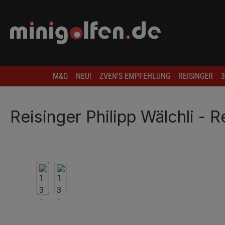
springen
Zur Hauptnavigation springen
M&G
NEU!
ZVEN'S EMPFEHLUNG
REISINGER
3
Reisinger Philipp Wälchli - 
Bildergalerie überspringen