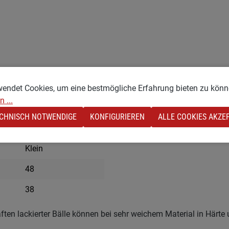
wendet Cookies, um eine bestmögliche Erfahrung bieten zu könn
r Bälle können bei sehr weichem Material in Härte und Sprunghöhe deutlich abweichen. Einige Bälle wü
 ...
CHNISCH NOTWENDIGE
KONFIGURIEREN
ALLE COOKIES AKZE
48
Klein
48
38
ften lackierter Bälle können bei sehr weichem Material in Härt