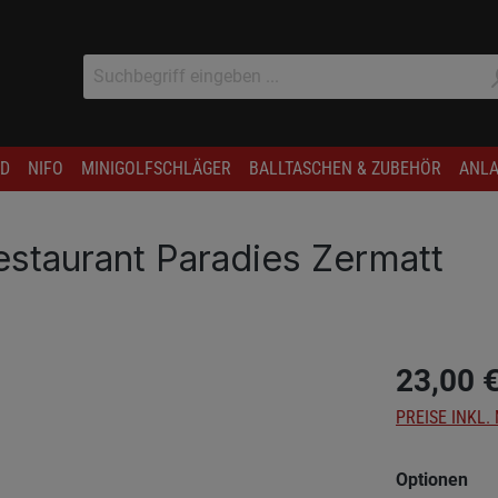
D
NIFO
MINIGOLFSCHLÄGER
BALLTASCHEN & ZUBEHÖR
ANLA
Restaurant Paradies Zermatt
23,00 
PREISE INKL.
aus
Optionen