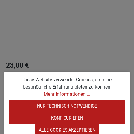
23,00 €
PREISE INKL. MWST. ZZGL. VERSANDKOSTEN
Diese Website verwendet Cookies, um eine
bestmögliche Erfahrung bieten zu können.
auswählen
Optionen
Mehr Informationen ...
KX [KLEIN & RAUHLACKIERT]
NUR TECHNISCH NOTWENDIGE
Produkt Anzahl: Gib den gewünschten Wert e
IN DEN WARENKORB
KONFIGURIEREN
ALLE COOKIES AKZEPTIEREN
Zum Merkzettel hinzufügen