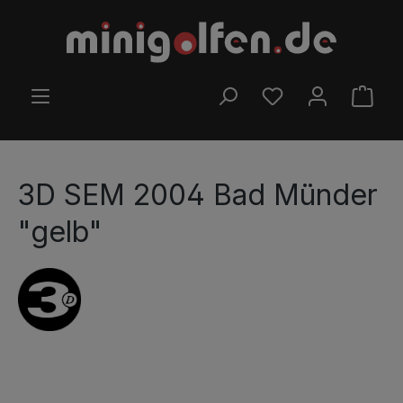
Zum Hauptinhalt springen
DU HAST 0 PRODUK
WARE
3D SEM 2004 Bad Münder
"gelb"
Bildergalerie überspringen