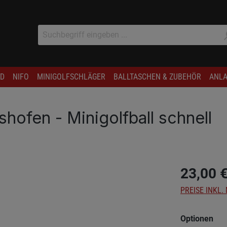
D
NIFO
MINIGOLFSCHLÄGER
BALLTASCHEN & ZUBEHÖR
ANLA
fen - Minigolfball schnell
23,00 
PREISE INKL.
aus
Optionen