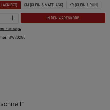
 LACKIERT]
KM [KLEIN & MATTLACK]
KR [KLEIN & ROH]
Anzahl: Gib den gewünschten Wert ein ode
IN DEN WARENKORB
ttel hinzufügen
mer:
SW20280
schnell"