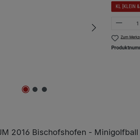
KL [KLEIN &
Produkt 
Zum Merkze
Produktnum
 2016 Bischofshofen - Minigolfball 