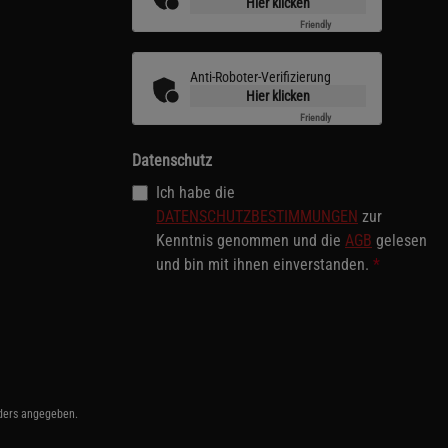
Hier klicken
Friendly
Captcha ⇗
Anti-Roboter-Verifizierung
Hier klicken
Friendly
Captcha ⇗
Datenschutz
Ich habe die
DATENSCHUTZBESTIMMUNGEN
zur
Kenntnis genommen und die
AGB
gelesen
und bin mit ihnen einverstanden.
*
ders angegeben.