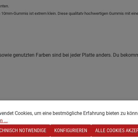
nten.
an 10mm-Gummis ist extrem klein. Diese qualitatv hochwertigen Gummis mit eine
ufe sowie genutzten Farben sind bei jeder Platte anders. Du bek
wendet Cookies, um eine bestmögliche Erfahrung bieten zu könn
 ...
CHNISCH NOTWENDIGE
KONFIGURIEREN
ALLE COOKIES AKZE