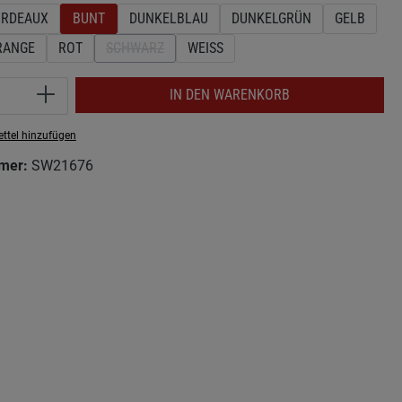
RDEAUX
BUNT
DUNKELBLAU
DUNKELGRÜN
GELB
TION IST ZURZEIT NICHT VERFÜGBAR.)
RANGE
ROT
SCHWARZ
WEISS
(DIESE OPTION IST ZURZEIT NICHT VERFÜGBAR.)
Anzahl: Gib den gewünschten Wert ein ode
IN DEN WARENKORB
ttel hinzufügen
mer:
SW21676