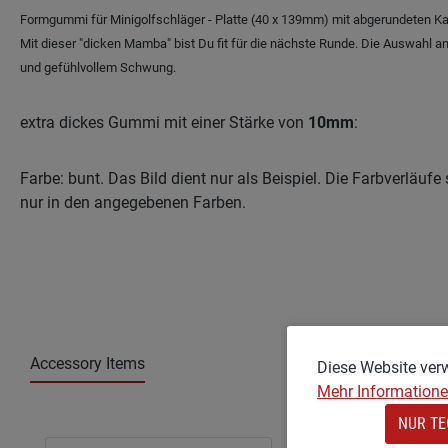
Formgummi für Minigolfschläger - Platte (40 x 139mm) mit abgerundeten Ka
Mit dieser "dicken Mamba" bist Du fit für die nächste Runde. Die Auswahl 
und gefühlvollem Schwung.
extra dickes Gummi mit einer Stärke von
10mm
:
Farbe: bunt. Das Bild dient nur als Beispiel. Die Farbverlä
nur in den angegebenen Farben.
Accessory Items
Diese Website ver
Mehr Informationen
NUR TE
Produktgalerie überspringen