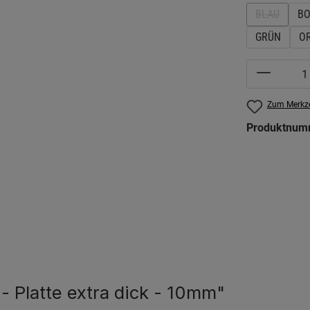
BLAU
BO
(DIESE OP
GRÜN
O
Produkt 
Zum Merkze
Produktnum
 Platte extra dick - 10mm"