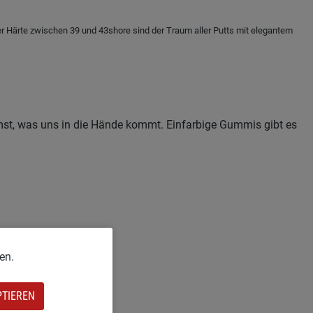
r Härte zwischen 39 und 43shore sind der Traum aller Putts mit elegantem
ommst, was uns in die Hände kommt. Einfarbige Gummis gibt es
en.
PTIEREN