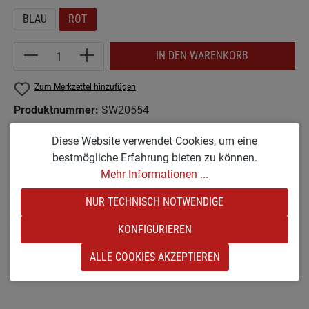
BLAU
ROT
Produkt Anzahl: Gib den gewünschten Wert e
IN DEN WARENKORB
Zum Merkzettel hinzufügen
Produktnummer:
SW20554
Diese Website verwendet Cookies, um eine
bestmögliche Erfahrung bieten zu können.
Beschreibung
Mehr Informationen ...
ACHTUNG! Alle Preise werden incl. 19% MwSt. angezeigt!
NUR TECHNISCH NOTWENDIGE
Mehr spielfreude für Ihre Kunden. Geben Sie statt eines Balles
ein S…
Mehr
KONFIGURIEREN
Bewertungen
ALLE COOKIES AKZEPTIEREN