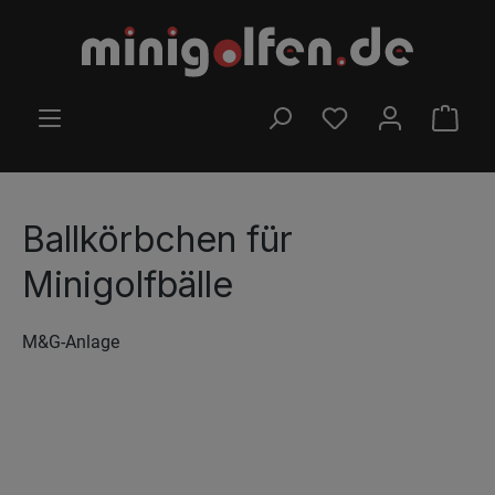
Zum Hauptinhalt springen
DU HAST 0 PRODUK
WARE
Ballkörbchen für
Minigolfbälle
M&G-Anlage
Bildergalerie überspringen