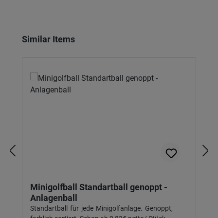
Produktgalerie überspringen
Similar Items
Minigolfball Standartball genoppt -
Anlagenball
Standartball für jede Minigolfanlage. Genoppt,