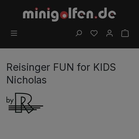
Zum Hauptinhalt springen
DU HAST 0 PRODUK
WARE
Reisinger FUN for KIDS
Nicholas
Bildergalerie überspringen