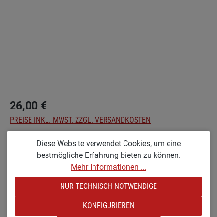
26,00 €
PREISE INKL. MWST. ZZGL. VERSANDKOSTEN
Diese Website verwendet Cookies, um eine
Nicht mehr verfügbar
bestmögliche Erfahrung bieten zu können.
Mehr Informationen ...
auswählen
Optionen
NUR TECHNISCH NOTWENDIGE
GL-BAUMER [STREIFENLACK & GROSS]
(DIESE OPTION IST ZURZEIT NICHT VERFÜGBAR.)
KONFIGURIEREN
KL-BAUMER [STREIFENLACK & KLEIN]
(DIESE OPTION IST ZURZEIT NICHT VERFÜGBAR.)