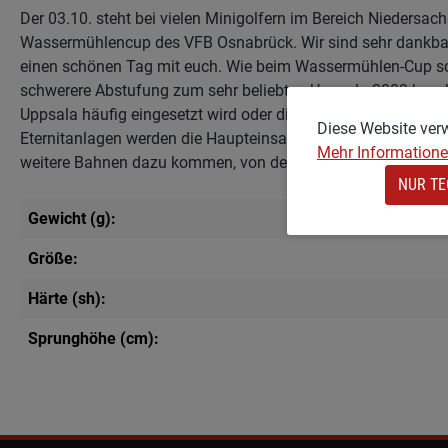
Der 03.10. steht bei vielen Minigolfern im Bereich Niedersac
Wassermühlencup des VFB Osnabrück. Wir sind sehr dankbar, 
einen schönen Tag mit euch. Wie beim Wassermühlen-Cup schon
schwerere Abstufung zum sehr beliebten Uppsala 2003 beschr
Uppsala häufig eingesetzt wird oder die Hindernisbahnen 3, 4,
Diese Website ver
Eternitanlagen werden die Haupteinsatzgebiete Passagen, Ni
Mehr Informationen
weitere Bahnen dazu kommen, von denen wir jetzt noch nich
NUR TE
Gewicht (g):
Größe:
Härte (sh):
Sprunghöhe (cm):