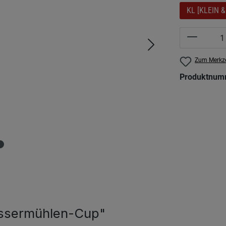
KL [KLEIN &
Produkt 
Zum Merkze
Produktnum
assermühlen-Cup"