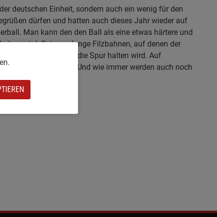
 der deutschen Einheit, sondern auch ein wenig für den
begrüßen dürfen und hatten auch dieses Jahr wieder auf
rball. Man kann den den Ball als eine etwas härtere und
aben wird. Seien es lange Filzbahnen, auf denen der
ten Gewicht sicher gut die Spur halten wird. Auf
en.
der andere Fenster sein! Und wie immer werden auch noch
PTIEREN