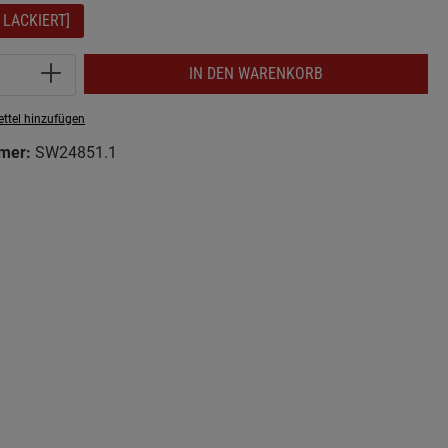
 LACKIERT]
Anzahl: Gib den gewünschten Wert ein ode
IN DEN WARENKORB
ttel hinzufügen
mer:
SW24851.1