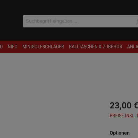
D
NIFO
MINIGOLFSCHLÄGER
BALLTASCHEN & ZUBEHÖR
ANLA
23,00 
PREISE INKL.
aus
Optionen