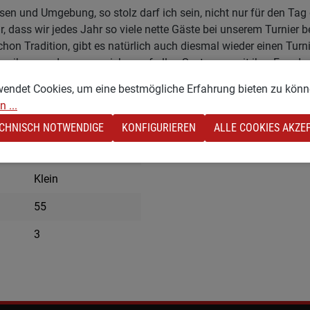
hsen und Umgebung, so stolz darf ich sein, nicht nur für den Tag
dass wir jedes Jahr so viele nette Gäste bei unserem Turnier 
 Tradition, gibt es natürlich auch diesmal wieder einen Turnie
eiben, so dass man sicher auf allen Systemen mit ihm Freude h
 8, 9, 11 und 16 auf Beton, auf denen er mit seinem leicht erhöh
wendet Cookies, um eine bestmögliche Erfahrung bieten zu könn
ere (Innenbande) und Blitz (gerade durch), aber auch das ein o
 ...
ts wissen 😊
CHNISCH NOTWENDIGE
KONFIGURIEREN
ALLE COOKIES AKZE
44
Klein
55
3