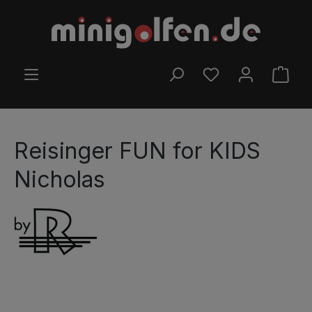
Zum Hauptinhalt springen
DU HAST 0 PRODUK
WARE
Reisinger FUN for KIDS
Nicholas
Bildergalerie überspringen