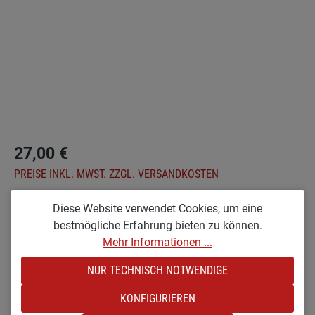
27,00 €
PREISE INKL. MWST. ZZGL. VERSANDKOSTEN
Diese Website verwendet Cookies, um eine
Nicht mehr verfügbar
bestmögliche Erfahrung bieten zu können.
Mehr Informationen ...
auswählen
Optionen
NUR TECHNISCH NOTWENDIGE
GL-BAUMER [STREIFENLACK & GROSS]
(DIESE OPTION IST ZURZEIT NICHT VERFÜGBAR.)
KONFIGURIEREN
KL-BAUMER [STREIFENLACK & KLEIN]
(DIESE OPTION IST ZURZEIT NICHT VERFÜGBAR.)