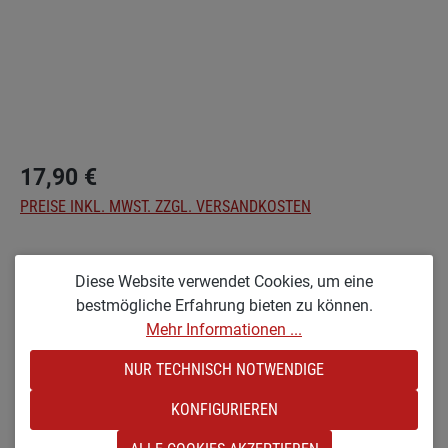
17,90 €
PREISE INKL. MWST. ZZGL. VERSANDKOSTEN
auswählen
Optionen
Diese Website verwendet Cookies, um eine
KL [KLEIN & LACKIERT]
KR [KLEIN & ROH]
bestmögliche Erfahrung bieten zu können.
Mehr Informationen ...
Produkt Anzahl: Gib den gewünschten Wert e
IN DEN WARENKORB
NUR TECHNISCH NOTWENDIGE
Zum Merkzettel hinzufügen
KONFIGURIEREN
Produktnummer:
SW22748M.1