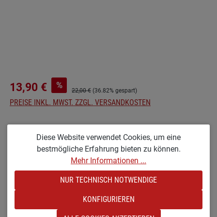
%
13,90 €
22,00 €
(36.82% gespart)
PREISE INKL. MWST. ZZGL. VERSANDKOSTEN
Nicht mehr verfügbar
Diese Website verwendet Cookies, um eine
bestmögliche Erfahrung bieten zu können.
auswählen
Optionen
Mehr Informationen ...
MR [MEDIUM & ROH]
NUR TECHNISCH NOTWENDIGE
(DIESE OPTION IST ZURZEIT NICHT VERFÜGBAR.)
Zum Merkzettel hinzufügen
KONFIGURIEREN
Produktnummer:
sw-181622