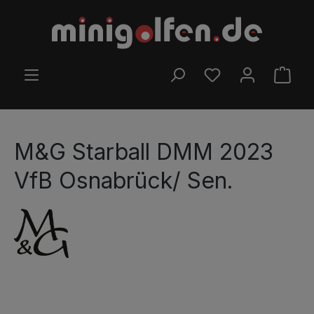
Zum Hauptinhalt springen
DU HAST 0 PRODUK
WARE
M&G Starball DMM 2023
VfB Osnabrück/ Sen.
Bildergalerie überspringen