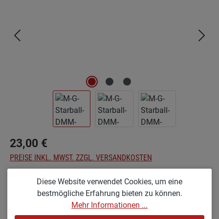
23,00 €
PREISE INKL. MWST. ZZGL. VERSANDKOSTEN
Diese Website verwendet Cookies, um eine
auswählen
Optionen
bestmögliche Erfahrung bieten zu können.
GL [GROSS & LACKIERT]
GR [GROSS & ROH]
Mehr Informationen ...
(DIESE OPTION IST ZURZEIT N
GX [GROSS & RAUHLACKIERT]
KL [KLEIN & LACKIERT]