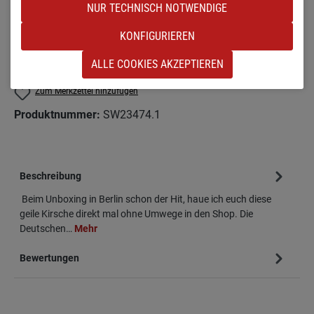
NUR TECHNISCH NOTWENDIGE
(DIESE OPTION IST Z
KX [KLEIN & RAUHLACKIERT]
KONFIGURIEREN
Produkt Anzahl: Gib den gewünschten Wert e
IN DEN WARENKORB
ALLE COOKIES AKZEPTIEREN
Zum Merkzettel hinzufügen
Produktnummer:
SW23474.1
Beschreibung
Beim Unboxing in Berlin schon der Hit, haue ich euch diese
geile Kirsche direkt mal ohne Umwege in den Shop. Die
Deutschen…
Mehr
Bewertungen