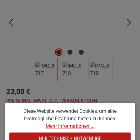
23,00 €
PREISE INKL. MWST. ZZGL. VERSANDKOSTEN
Diese Website verwendet Cookies, um eine
auswählen
Optionen
bestmögliche Erfahrung bieten zu können.
Mehr Informationen ...
KL [KLEIN & LACKIERT]
KR [KLEIN & ROH]
NUR TECHNISCH NOTWENDIGE
KX [KLEIN & RAUHLACKIERT]