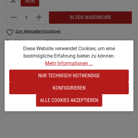
JA
NEIN
Produkt Anzahl: Gib den gewünschten Wert e
IN DEN WARENKORB
Zum Merkzettel hinzufügen
Produktnummer:
SW23520.8
Diese Website verwendet Cookies, um eine
bestmögliche Erfahrung bieten zu können.
Mehr Informationen ...
Beschreibung
NUR TECHNISCH NOTWENDIGE
Die patentierte No Taper Technology® erzeugt einen
gleichmäßigen Griffdruck für einen gleichmäßigeren Schlag.
KONFIGURIEREN
Das parallele…
Mehr
ALLE COOKIES AKZEPTIEREN
Bewertungen