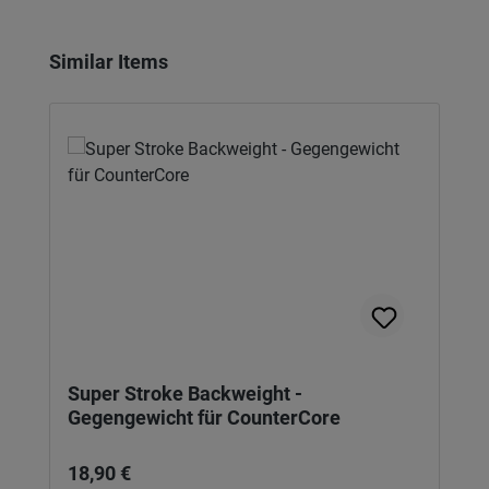
Produktgalerie überspringen
Similar Items
Super Stroke Backweight -
Gegengewicht für CounterCore
Regulärer Preis:
18,90 €