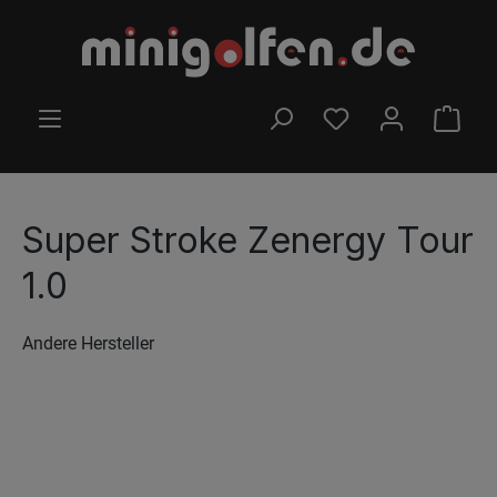
Zum Hauptinhalt springen
DU HAST 0 PRODUK
WARE
Super Stroke Zenergy Tour
1.0
Andere Hersteller
Bildergalerie überspringen