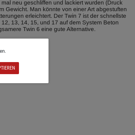
 mal neu geschliffen und lackiert wurden
(Druck
htem Gewicht. Man könnte von einer Art abgestuften
ungen erleichtert. Der Twin 7 ist der schnellste
9, 12, 13, 14, 15, und 17 auf dem System Beton
ngsamere Twin 6 eine gute Alternative.
en.
PTIEREN