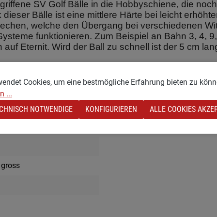
griffene SV Golf Bälle in die Hobbyschiene, die noch
 dieser Bälle ist eine mittlere Härte bei leicht erhö
echen, welche den Übergang bei verschiedenen Witter
 Systeme funktionieren. Zum Beispiel an Bahn 3, 4, 
uf Eternit. Wird der Ball zu schnell ist der 5 cm la
den. Der Druck ist nicht auf alles Exemplaren vorhanden.
wendet Cookies, um eine bestmögliche Erfahrung bieten zu könn
 ...
CHNISCH NOTWENDIGE
KONFIGURIEREN
ALLE COOKIES AKZE
, gross