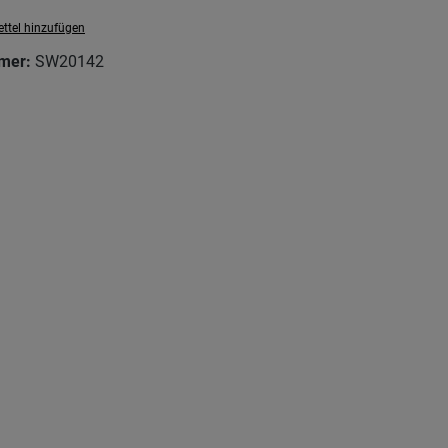
ttel hinzufügen
mer:
SW20142