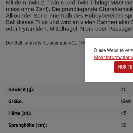
Mit dem Twin 2, Twin 6 und Twin 7 bringt M&G ver
meist ohne Zahl)
. Die grundlegende Charakteristik
Allrounder Serie innerhalb des Hobbybereichs spr
Ball dieses Trios und wird an vielen Bahnen aller
oder Pyramiden, Mittelhügel, Niere oder Passagen a
Der Ball kann als KL oder auch GL (Twin 7 Big) geliefert wer
Diese Website ver
Mehr Informationen
NUR TE
Gewicht (g):
45
Größe:
Klein
Härte (sh):
45
Sprunghöhe (cm):
30