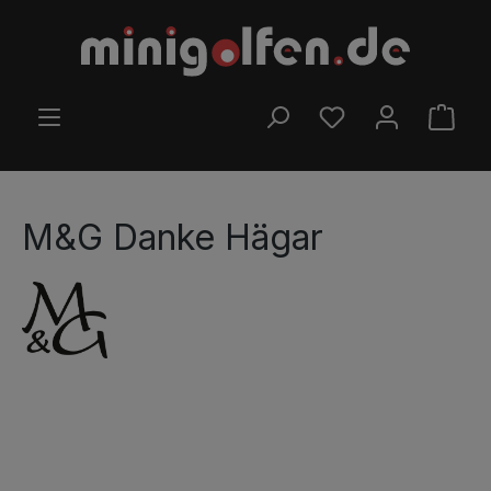
Skip to main content
YOU HAVE 0 WISHLI
SHOP
M&G Danke Hägar
Skip image gallery