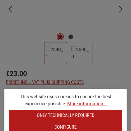
€23.00
PRICES INCL. VAT PLUS SHIPPING COSTS
This website uses cookies to ensure the best
Select
Options
experience possible.
More information...
KR [SMALL &AMP; RAW]
ONLY TECHNICALLY REQUIRED
Product Quantity: Enter the desired amount o
ADD TO SHOPPING CART
CONFIGURE