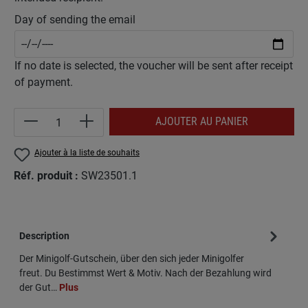
Day of sending the email
If no date is selected, the voucher will be sent after receipt
of payment.
Quantité de produit : Entrez la quantité souh
AJOUTER AU PANIER
Ajouter à la liste de souhaits
Réf. produit :
SW23501.1
Description
Der Minigolf-Gutschein, über den sich jeder Minigolfer
freut. Du Bestimmst Wert & Motiv. Nach der Bezahlung wird
der Gut…
Plus