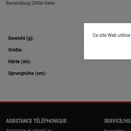
Ravensburg 290er-Serie
Ce site Web utilis
Gewicht (g):
Größe:
Härte (sh):
Sprunghöhe (cm):
ASSISTANCE TÉLÉPHONIQUE
SERVICE/HI
Assistance et conseil au :