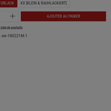
KTURLACK
KX [KLEIN & RAUHLACKIERT]
 de produit : Entrez la quantité souhaitée 
AJOUTER AU PANIER
 liste de souhaits
:
sw-180221M.1