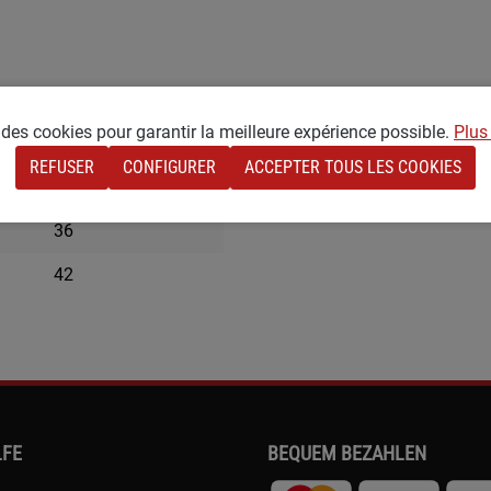
e des cookies pour garantir la meilleure expérience possible.
Plus
75
REFUSER
CONFIGURER
ACCEPTER TOUS LES COOKIES
Klein
36
42
LFE
BEQUEM BEZAHLEN