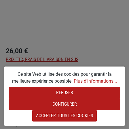
26,00 €
PRIX TTC, FRAIS DE LIVRAISON EN SUS
Ce site Web utilise des cookies pour garantir la
Plus disponible
meilleure expérience possible.
Plus d'informations...
Sélectionnez
Optionen
REFUSER
KL-BAUMER [STREIFENLACK & KLEIN]
CONFIGURER
(CETTE OPTION N'EST PAS DISPONIBLE POUR LE M
Ajouter à la liste de souhaits
ACCEPTER TOUS LES COOKIES
Réf. produit :
sw-18132M.1