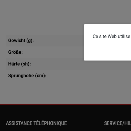
Ce site Web utilis
Gewicht (g):
Größe:
Härte (sh):
Sprunghöhe (cm):
ASSISTANCE TÉLÉPHONIQUE
SERVICE/HI