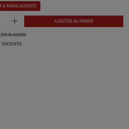
M & RAUHLACKIERT]
 de produit : Entrez la quantité souhaitée 
AJOUTER AU PANIER
 liste de souhaits
:
SW20455