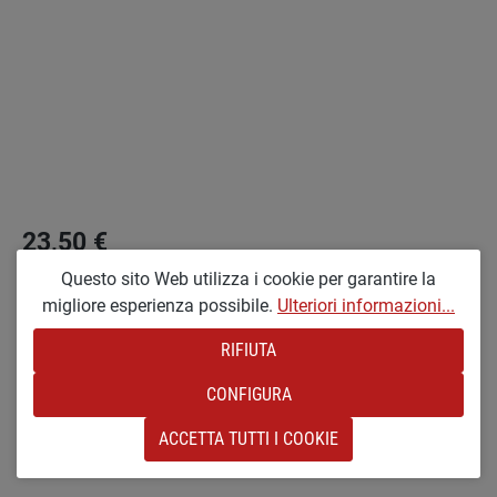
23,50 €
PREZZI INCL. IVA PIÙ COSTI DI SPEDIZIONE
Questo sito Web utilizza i cookie per garantire la
migliore esperienza possibile.
Ulteriori informazioni...
Non più disponibile
RIFIUTA
CONFIGURA
Aggiungi alla wishlist
Codice prodotto:
sw-18320
ACCETTA TUTTI I COOKIE