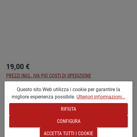
19,00 €
PREZZI INCL. IVA PIÙ COSTI DI SPEDIZIONE
Questo sito Web utilizza i cookie per garantire la
Seleziona
Optionen
migliore esperienza possibile.
Ulteriori informazioni...
ML [MEDIO E LACCATO]
MR [MEDIO E CRUDO]
RIFIUTA
Quantità del prodotto: inserisci la quantità d
NEL CARRELLO
CONFIGURA
ACCETTA TUTTI I COOKIE
Aggiungi alla wishlist