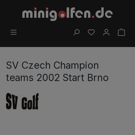
Passa al contenuto principale
HAI 0 ARTICOLI NELL
IL C
SV Czech Champion
teams 2002 Start Brno
Salta la galleria di immagini