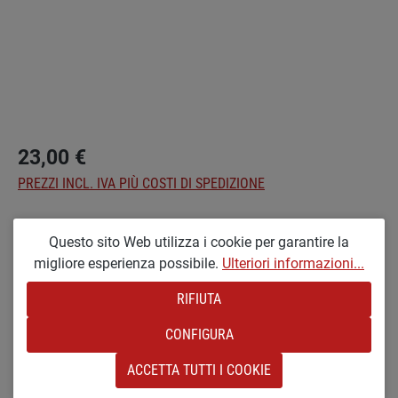
23,00 €
PREZZI INCL. IVA PIÙ COSTI DI SPEDIZIONE
Seleziona
Optionen
Questo sito Web utilizza i cookie per garantire la
migliore esperienza possibile.
Ulteriori informazioni...
KL [PICCOLO E LACCATO]
RIFIUTA
Quantità del prodotto: inserisci la quantità d
NEL CARRELLO
CONFIGURA
Aggiungi alla wishlist
ACCETTA TUTTI I COOKIE
Codice prodotto:
SW21648