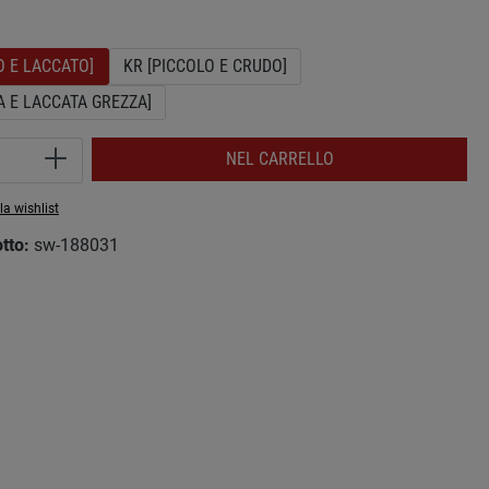
O E LACCATO]
KR [PICCOLO E CRUDO]
A E LACCATA GREZZA]
del prodotto: inserisci la quantità desider
NEL CARRELLO
la wishlist
otto:
sw-188031