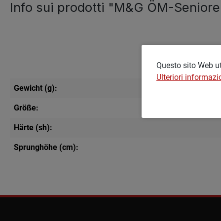
Info sui prodotti "M&G ÖM-Senioren
Questo sito Web uti
Ulteriori informazio
Gewicht (g):
Größe:
Härte (sh):
Sprunghöhe (cm):