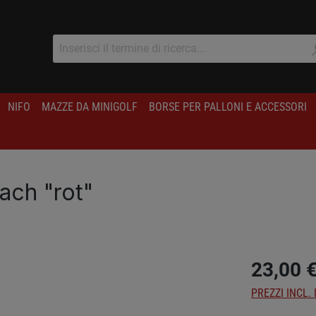
NIFO
MAZZE DA MINIGOLF
BORSE PER PALLONI E ACCESSORI
ach "rot"
23,00 
PREZZI INCL. 