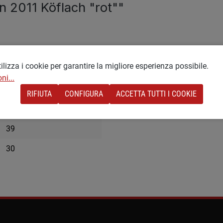
 2011 Köflach "rot""
lizza i cookie per garantire la migliore esperienza possibile.
ni...
37
RIFIUTA
CONFIGURA
ACCETTA TUTTI I COOKIE
Piccolo
39
30