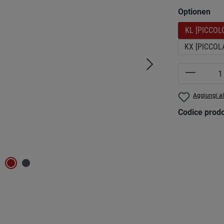
Seleziona
Optionen
KL [PICCOL
KX [PICCOL
Quantità 
Aggiungi al
Codice prod