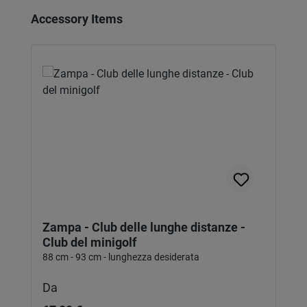
Salta la galleria dei prodotti
Accessory Items
Zampa - Club delle lunghe distanze -
Club del minigolf
88 cm - 93 cm - lunghezza desiderata
Prezzo normale:
Da