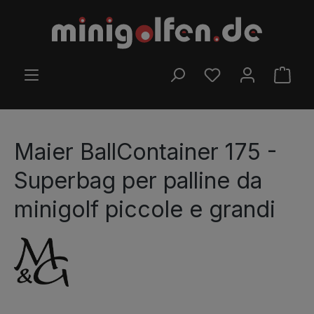
Passa al contenuto principale
HAI 0 ARTICOLI NELL
IL C
Maier BallContainer 175 -
Superbag per palline da
minigolf piccole e grandi