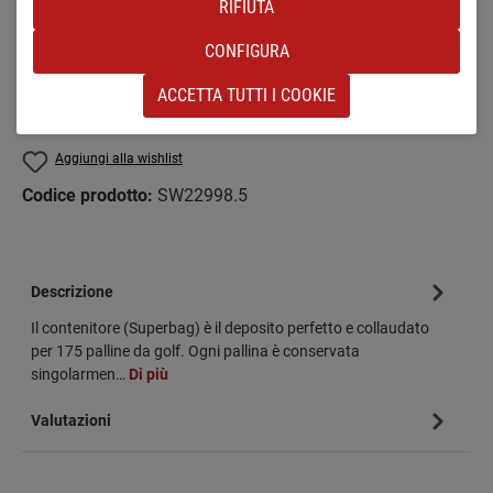
RIFIUTA
NERO
BLU
ROSSO
PUSTEBLUME
MILITARY
GRIGIO
PERTOL
FIORE
CAMOUFLAGE
CONFIGURA
ACCETTA TUTTI I COOKIE
Quantità del prodotto: inserisci la quantità d
NEL CARRELLO
Aggiungi alla wishlist
Codice prodotto:
SW22998.5
Descrizione
Il contenitore (Superbag) è il deposito perfetto e collaudato
per 175 palline da golf. Ogni pallina è conservata
singolarmen…
Di più
Valutazioni