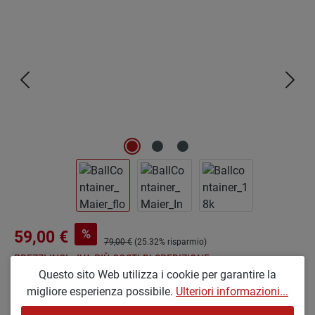
Salta la galleria di immagini
%
59,00 €
79,00 €
(25.32% risparmio)
PREZZI INCL. IVA PIÙ COSTI DI SPEDIZIONE
Questo sito Web utilizza i cookie per garantire la
migliore esperienza possibile.
Ulteriori informazioni...
Seleziona
Farbe