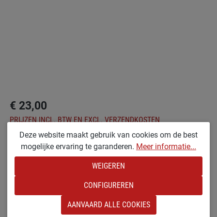
€ 23,00
PRIJZEN INCL. BTW EN EXCL. VERZENDKOSTEN
Deze website maakt gebruik van cookies om de best
mogelijke ervaring te garanderen.
Meer informatie...
Selecteer
Optionen
KX [KLEIN &AMP; RUW GELAKT]
WEIGEREN
CONFIGUREREN
Producthoeveelheid: Voer de gewenste hoeve
IN DE WINKELMAND
AANVAARD ALLE COOKIES
Toevoegen aan verlanglijst