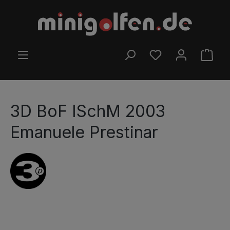
Ga naar de hoofdinhoud
JE HEBT 0 ITEMS O
WINK
3D BoF ISchM 2003
Emanuele Prestinar
Afbeeldingengalerij overslaan