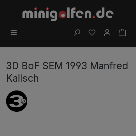
Ir para o conteúdo principal
TEM 0 ITENS DA LIS
O CA
3D BoF SEM 1993 Manfred
Kalisch
Ignorar galeria de imagens