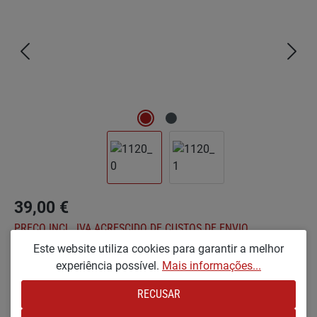
39,00 €
PREÇO INCL. IVA ACRESCIDO DE CUSTOS DE ENVIO
Este website utiliza cookies para garantir a melhor
experiência possível.
Mais informações...
Seleccionar
Optionen
RECUSAR
KL [PEQUENO E LACADO]