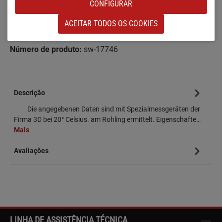
CONFIGURAR
Quantidade do Produto: Insira a quantidade
NO CARRINHO DE COMPRAS
ACEITAR TODOS OS COOKIES
Adicionar à lista de desejos
Número de produto:
sw-17746
Descrição
Die angegebenen Daten sind mit Spezialmessgeräten der
Firma 3D bei 20° Celsius. am Rohling ermittelt. Eigenschafte…
Mais
Avaliações
LINHA DE ASSISTÊNCIA TÉCNICA