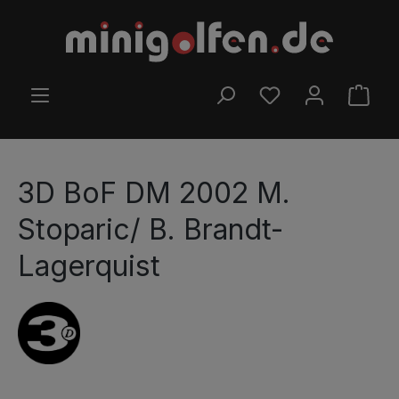
Ir para o conteúdo principal
TEM 0 ITENS DA LIS
O CA
3D BoF DM 2002 M.
Stoparic/ B. Brandt-
Lagerquist