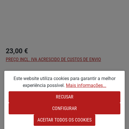
23,00 €
PREÇO INCL. IVA ACRESCIDO DE CUSTOS DE ENVIO
Seleccionar
Optionen
Este website utiliza cookies para garantir a melhor
experiência possível.
Mais informações...
KX [PEQUENO E LACADO EM BRUTO]
RECUSAR
Quantidade do Produto: Insira a quantidade
NO CARRINHO DE COMPRAS
CONFIGURAR
Adicionar à lista de desejos
ACEITAR TODOS OS COOKIES
Número de produto:
SW20752.2