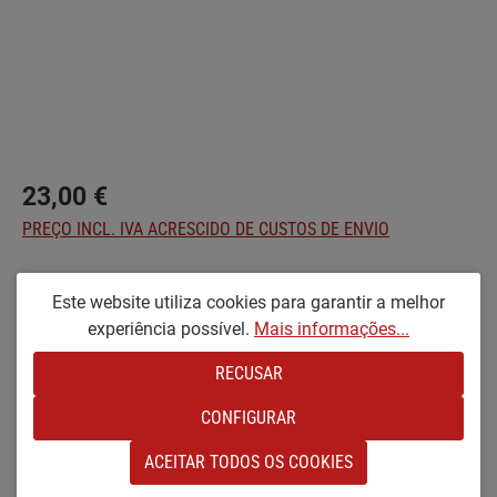
23,00 €
PREÇO INCL. IVA ACRESCIDO DE CUSTOS DE ENVIO
Seleccionar
Optionen
Este website utiliza cookies para garantir a melhor
experiência possível.
Mais informações...
MM [VERNIZ MÉDIO E MATE]
RECUSAR
Quantidade do Produto: Insira a quantidade
NO CARRINHO DE COMPRAS
CONFIGURAR
Adicionar à lista de desejos
ACEITAR TODOS OS COOKIES
Número de produto:
SW22913