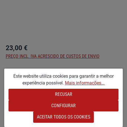
23,00 €
PREÇO INCL. IVA ACRESCIDO DE CUSTOS DE ENVIO
Seleccionar
Optionen
Este website utiliza cookies para garantir a melhor
KL [PEQUENO E LACADO]
experiência possível.
Mais informações...
RECUSAR
Quantidade do Produto: Insira a quantidade
NO CARRINHO DE COMPRAS
CONFIGURAR
Adicionar à lista de desejos
ACEITAR TODOS OS COOKIES
Número de produto:
SW23026