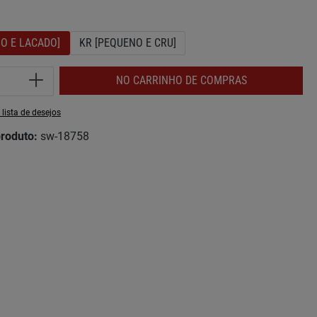
O E LACADO]
KR [PEQUENO E CRU]
de do Produto: Insira a quantidade desej
NO CARRINHO DE COMPRAS
 lista de desejos
roduto:
sw-18758