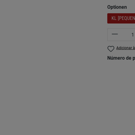
Seleccionar
Optionen
KL [PEQUEN
Quantida
Adicionar à
Número de p