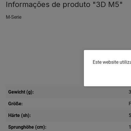
Informações de produto "3D M5"
M-Serie
Este website utili
Gewicht (g):
Größe:
Härte (sh):
Sprunghöhe (cm):