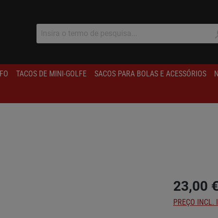
IFO
TACOS DE MINI-GOLFE
SACOS PARA BOLAS E ACESSÓRIOS
N
23,00 
PREÇO INCL. 