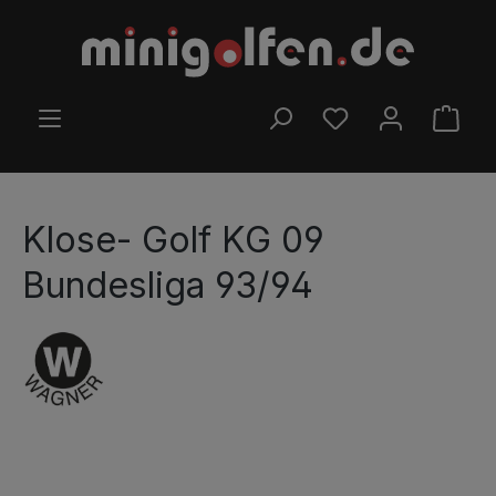
Ir para o conteúdo principal
TEM 0 ITENS DA LIS
O CA
Klose- Golf KG 09
Bundesliga 93/94
Ignorar galeria de imagens