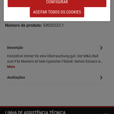
CONFIGURAR
KX [PEQUENO E LACADO EM BRUTO]
(ESSA OPÇÃO NÃO ESTÁ DISPONÍVEL NO MOMENTO.
ACEITAR TODOS OS COOKIES
Adicionar à lista de desejos
Número de produto:
SW20233.1
Descrição
Künzell ist immer für eine Überraschung gut. Der M&G-Ball
zum Filz Masters ist kein typischer Filzball. Seinen Einsatz w…
Mais
Avaliações
LINHA DE ASSISTÊNCIA TÉCNICA