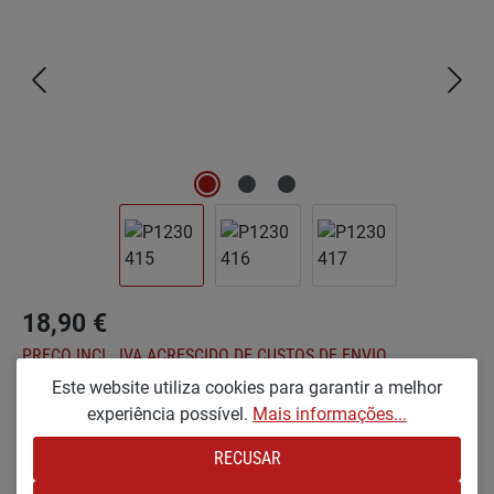
18,90 €
PREÇO INCL. IVA ACRESCIDO DE CUSTOS DE ENVIO
Este website utiliza cookies para garantir a melhor
experiência possível.
Mais informações...
Já não está disponível
RECUSAR
Seleccionar
Optionen