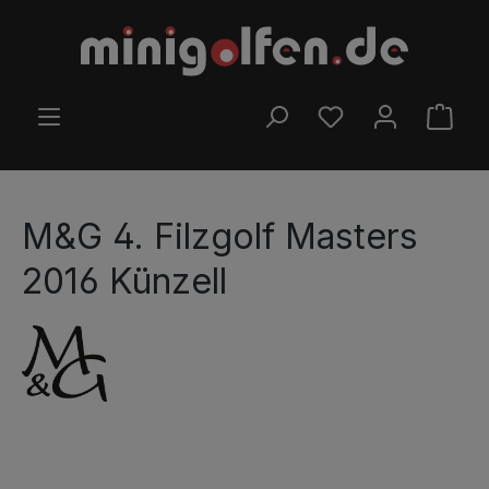
Ir para o conteúdo principal
TEM 0 ITENS DA LIS
O CA
M&G 4. Filzgolf Masters
2016 Künzell
Ignorar galeria de imagens