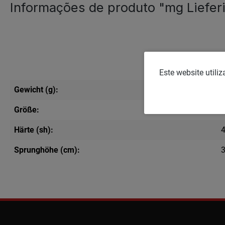
Informações de produto "mg Liefer
Este website utili
Gewicht (g):
Größe:
Härte (sh):
Sprunghöhe (cm):