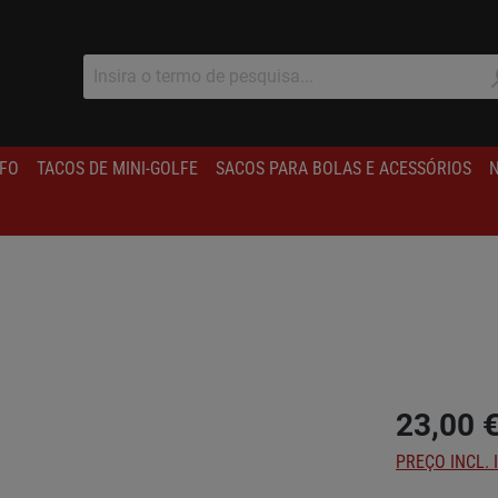
IFO
TACOS DE MINI-GOLFE
SACOS PARA BOLAS E ACESSÓRIOS
N
23,00 
PREÇO INCL. 