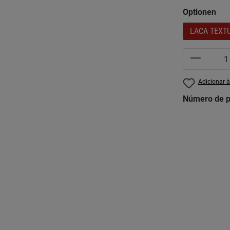
Seleccionar
Optionen
LACA TEXT
Quantida
Adicionar à
Número de p