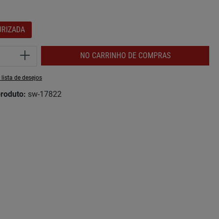
URIZADA
de do Produto: Insira a quantidade desej
NO CARRINHO DE COMPRAS
 lista de desejos
roduto:
sw-17822