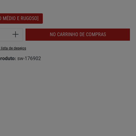
O MÉDIO E RUGOSO]
de do Produto: Insira a quantidade desej
NO CARRINHO DE COMPRAS
 lista de desejos
roduto:
sw-176902