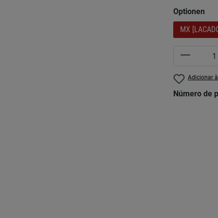
Seleccionar
Optionen
MX [LACAD
Quantida
Adicionar à
Número de p