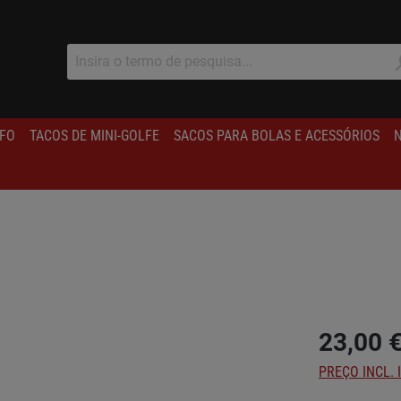
IFO
TACOS DE MINI-GOLFE
SACOS PARA BOLAS E ACESSÓRIOS
N
23,00 
PREÇO INCL. 