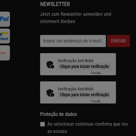
NEWSLETTER
Jetzt zum Newsletter anmelden und
informiert bleiben
ENVIAR
Verificação Anti-Robô
Clique para iniciar verificação
Friendly
Captcha ⇗
Verificação Anti-Robô
Clique para iniciar verificação
Friendly
Captcha ⇗
Proteção de dados
Ao selecionar continuar confirma que leu
as nossas