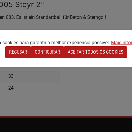
005 Steyr 2"
n 083. Es ist ein Standartball für Beton & Sterngolf.
za cookies para garantir a melhor experiência possível.
Mais info
RECUSAR
CONFIGURAR
ACEITAR TODOS OS COOKIES
74
médio
33
24