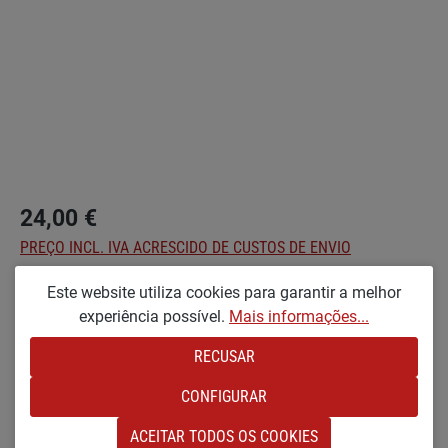
24,00 €
PREÇO INCL. IVA ACRESCIDO DE CUSTOS DE ENVIO
Este website utiliza cookies para garantir a melhor
Seleccionar
Optionen
experiência possível.
Mais informações...
KX [PEQUENO E LACADO EM BRUTO]
RECUSAR
Quantidade do Produto: Insira a quantidade
NO CARRINHO DE COMPRAS
CONFIGURAR
ACEITAR TODOS OS COOKIES
Adicionar à lista de desejos