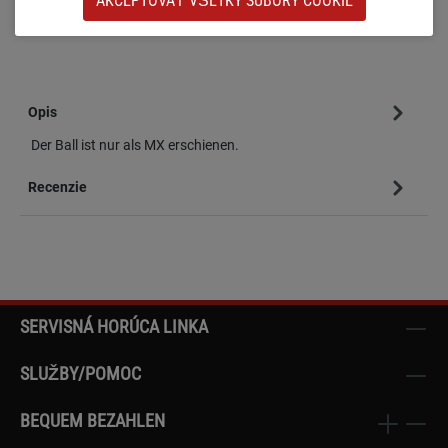
AKCEPTOVAŤ VŠETKY SÚBORY COOKIE
Číslo produktu:
sw-18309
Opis
Der Ball ist nur als MX erschienen.
Recenzie
SERVISNÁ HORÚCA LINKA
SLUŽBY/POMOC
BEQUEM BEZAHLEN