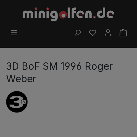
Preskočiť na hlavný obsah
MÁTE 0 POLOŽKY Z
NÁKU
3D BoF SM 1996 Roger
Weber
Preskočiť galériu obrázkov