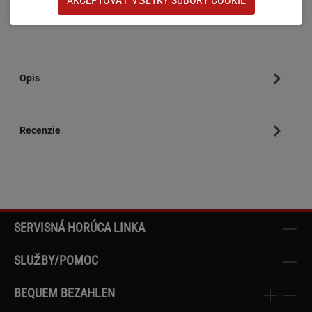
AKCEPTOVAŤ VŠETKY SÚBORY COOKIE
Číslo produktu:
SW24833.2
Opis
Recenzie
SERVISNÁ HORÚCA LINKA
SLUŽBY/POMOC
BEQUEM BEZAHLEN