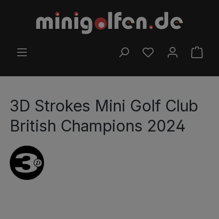
Preskočiť na hlavný obsah
MÁTE 0 POLOŽKY Z
NÁKU
3D Strokes Mini Golf Club
British Champions 2024
Preskočiť galériu obrázkov