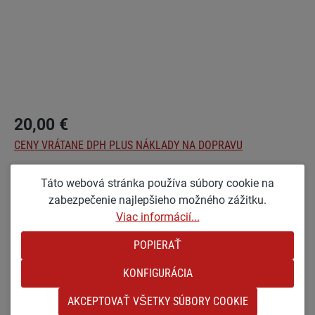
20,00 €
CENY VRÁTANE DPH PLUS NÁKLADY NA DOPRAVU
Táto webová stránka používa súbory cookie na
Vyberte
Optionen
zabezpečenie najlepšieho možného zážitku.
GL [VEĽKÉ A LAKOVANÉ]
Viac informácií...
Množstvo produktu: Zadajte požadované mno
POPIERAŤ
PRIDAŤ DO NÁKUPNÉHO KOŠÍKA
KONFIGURÁCIA
Pridať do zoznamu želaní
AKCEPTOVAŤ VŠETKY SÚBORY COOKIE
Číslo produktu:
sw-18945