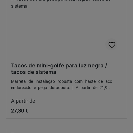
Tacos de mini-golfe para luz negra /
tacos de sistema
Marreta de instalação robusta com haste de aço
endurecido e pega duradoura. | A partir de 21,95€
Preço normal:
líquidos/unidade (incl. portes de envio)
A partir de
27,30 €