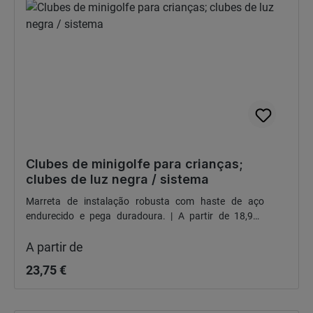
Clubes de minigolfe para crianças;
clubes de luz negra / sistema
Marreta de instalação robusta com haste de aço
endurecido e pega duradoura. | A partir de 18,95€
Preço normal:
líquidos/unidade (incl. portes de envio)
A partir de
23,75 €