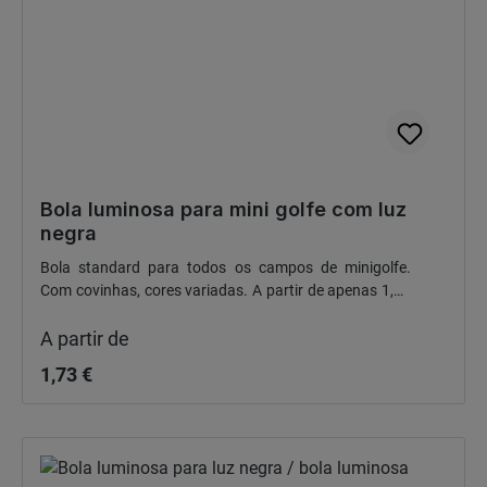
Bola luminosa para mini golfe com luz
negra
Bola standard para todos os campos de minigolfe.
Com covinhas, cores variadas. A partir de apenas 1,45
Preço normal:
€ líquidos/peça
A partir de
1,73 €