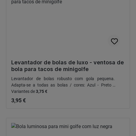
Levantador de bolas de luxo - ventosa de
bola para tacos de minigolfe
Levantador de bolas robusto com gola pequena.
Adapta-se a todas as bolas / cores: Azul - Preto -
Preço normal:
Vermelho - Rosa - Verde - Laranja
Variantes de
3,75 €
3,95 €