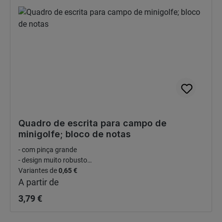
Quadro de escrita para campo de
minigolfe; bloco de notas
- com pinça grande
- design muito robusto
Preço normal:
- com suporte de velcro para lápis (modelo com velcro
Variantes de
0,65 €
disponível aqui)
A partir de
- Dimensões "Modelo 1":160 x 120 x 3 mm
3,79 €
- Dimensões "Modelo 2":190 x 140 x 3 mm