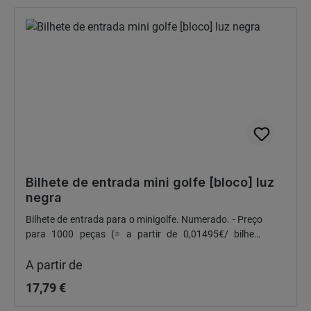
Bilhete de entrada mini golfe [bloco] luz
negra
Bilhete de entrada para o minigolfe. Numerado. - Preço
para 1000 peças (= a partir de 0,01495€/ bilhete
Preço normal:
líquido)
A partir de
17,79 €