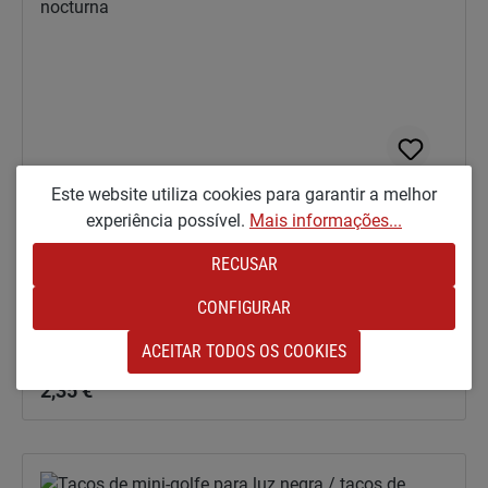
Este website utiliza cookies para garantir a melhor
experiência possível.
Mais informações...
Bola luminosa para luz negra / bola
luminosa nocturna
RECUSAR
Bola standard para todos os campos de minigolfe.
CONFIGURAR
Com covinhas, cores variadas. A partir de apenas 1,98
Preço normal:
€ líquidos/peça
ACEITAR TODOS OS COOKIES
A partir de
2,35 €