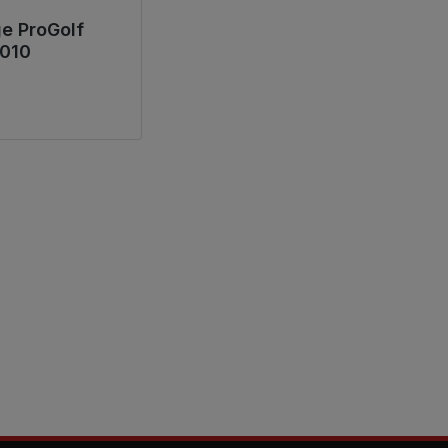
ge ProGolf
2010
rmal: