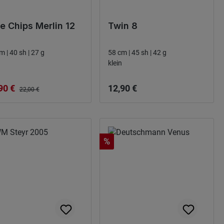
e Chips Merlin 12
Twin 8
m | 40 sh | 27 g
58 cm | 45 sh | 42 g
klein
ço de venda:
Preço normal:
90 €
12,90 €
Preço normal:
22,00 €
Desconto
%