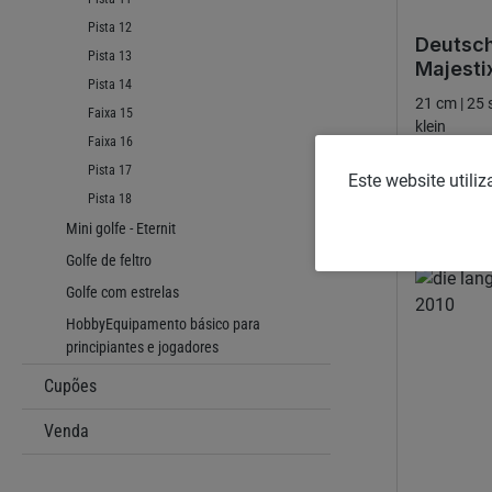
Pista 12
Deutsc
Pista 13
Majesti
Pista 14
21 cm | 25 
Faixa 15
klein
Faixa 16
Preço no
Pista 17
Este website utili
22,00 €
Pista 18
Mini golfe - Eternit
Golfe de feltro
Golfe com estrelas
HobbyEquipamento básico para
principiantes e jogadores
Cupões
Venda