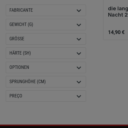
die lan
FABRICANTE
Nacht 
Preço no
GEWICHT (G)
14,90 €
GRÖSSE
HÄRTE (SH)
OPTIONEN
SPRUNGHÖHE (CM)
PREÇO