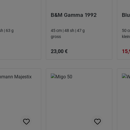
B&M Gamma 1992
Blu
28 cm | 49 sh | 63 g
45 cm | 48 sh | 47 g
50 c
gross
klein
rmal:
Preço normal:
Pre
23,00 €
15,