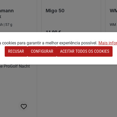
hmann
Migo 50
WM
x
sh | 57 g
Preço normal:
WM 
Pre
11,90 €
rmal:
11,
za cookies para garantir a melhor experiência possível.
Mais info
RECUSAR
CONFIGURAR
ACEITAR TODOS OS COOKIES