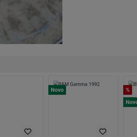
Desc
Novo
%
Nov