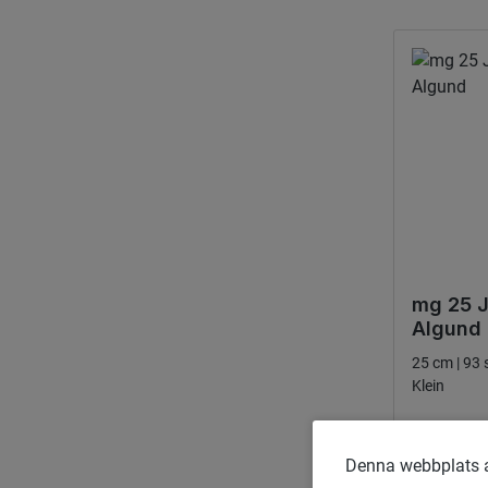
mg 25 J
Algund
25 cm | 93 
Klein
Ordinarie
23,00 €
Denna webbplats an