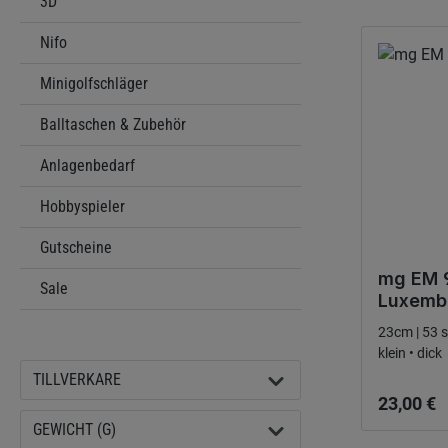
3D
Nifo
Minigolfschläger
Balltaschen & Zubehör
Anlagenbedarf
Hobbyspieler
Gutscheine
mg EM 
Sale
Luxemb
klein • dick
Ordinarie
TILLVERKARE
23,00 €
GEWICHT (G)