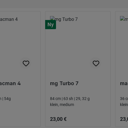
Ny
Pacman 4
mg Turbo 7
mai
21cm | 65sh | 54g
84 cm | 63 sh | 29, 32 g
36 c
klein, medium
klein
 pris:
Ordinarie pris:
Ordi
23,00 €
23,