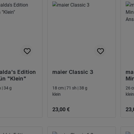
alda's Edition
maier Classic 3
mai
n "Klein"
Min
An
 | 34 g
18 cm | 71 sh | 38 g
26 c
klein
klein
 pris:
Ordinarie pris:
Ordi
23,00 €
23,