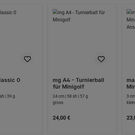
lassic 0
mg A4 - Turnierball
mai
für Minigolf
Min
An
sh | 39 g
24 cm | 58 sh | 57 g
3 cm
gross
klein
 pris:
Ordinarie pris:
Ordi
24,00 €
23,