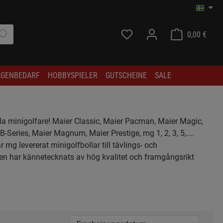
DU HAR 0 OBJEKT I ÖNSKE
VARU
0,00 €
GENBEDARF
HOBBYSPIELER
GUTSCHEINE
SALE
lla minigolfare! Maier Classic, Maier Pacman, Maier Magic,
-Series, Maier Magnum, Maier Prestige, mg 1, 2, 3, 5,....
 mg levererat minigolfbollar till tävlings- och
den har kännetecknats av hög kvalitet och framgångsrikt