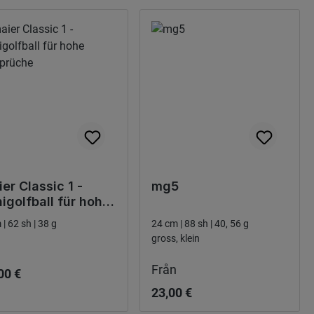
er Classic 1 -
mg5
igolfball für hohe
sprüche
 | 62 sh | 38 g
24 cm | 88 sh | 40, 56 g
gross, klein
narie pris:
Ordinarie pris:
Från
00 €
23,00 €