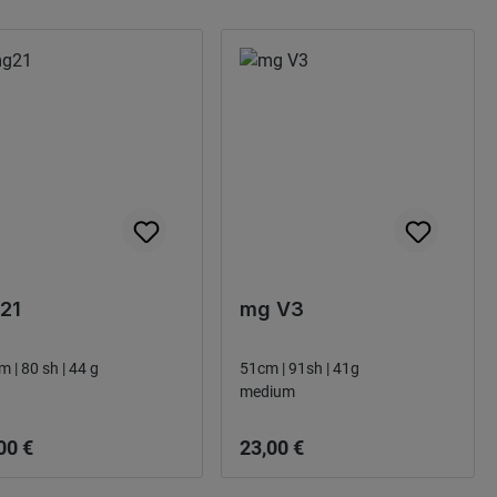
21
mg V3
m | 80 sh | 44 g
51cm | 91sh | 41g
medium
narie pris:
Ordinarie pris:
00 €
23,00 €