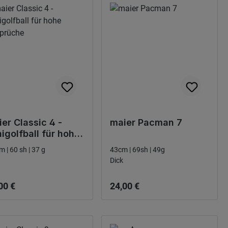
er Classic 4 -
maier Pacman 7
igolfball für hohe
sprüche
m | 60 sh | 37 g
43cm | 69sh | 49g
Dick
narie pris:
Ordinarie pris:
00 €
24,00 €