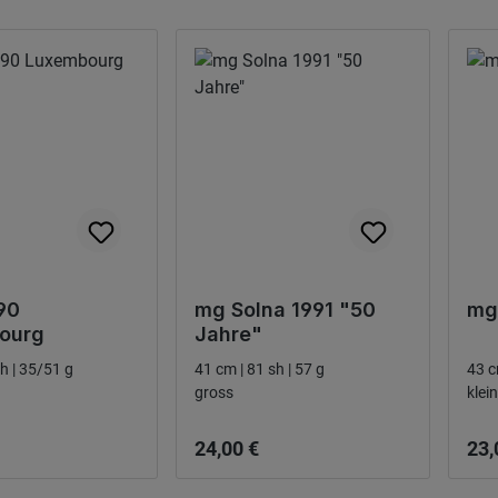
90
mg Solna 1991 "50
mg
ourg
Jahre"
23cm | 53 sh | 35/51 g
41 cm | 81 sh | 57 g
43 c
gross
klein
 pris:
Ordinarie pris:
Ordi
24,00 €
23,