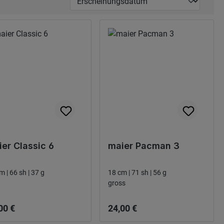
er Classic 6
maier Pacman 3
m | 66 sh | 37 g
18 cm | 71 sh | 56 g
gross
narie pris:
Ordinarie pris:
00 €
24,00 €