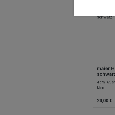
maier H
schwarz
4 cm | 65 sh
klein
Ordinarie
23,00 €