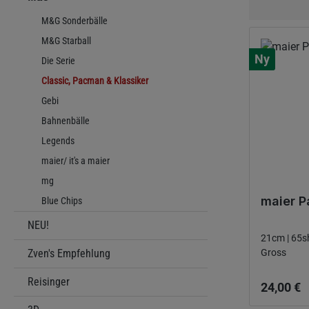
M&G Sonderbälle
M&G Starball
Ny
Die Serie
Classic, Pacman & Klassiker
Gebi
Bahnenbälle
Legends
maier/ it's a maier
mg
maier 
Blue Chips
NEU!
Zven's Empfehlung
Gross
Ordinarie
Reisinger
24,00 €