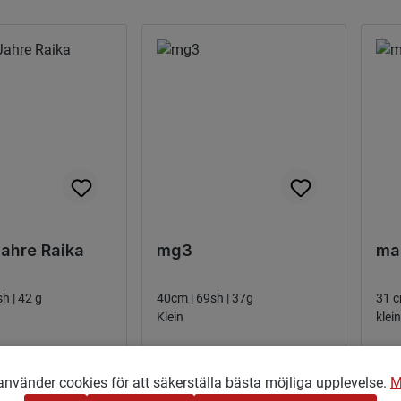
ahre Raika
mg3
mai
sh | 42 g
40cm | 69sh | 37g
31 c
Klein
klein
 pris:
Ordinarie pris:
Ordi
23,00 €
23,
vänder cookies för att säkerställa bästa möjliga upplevelse.
M