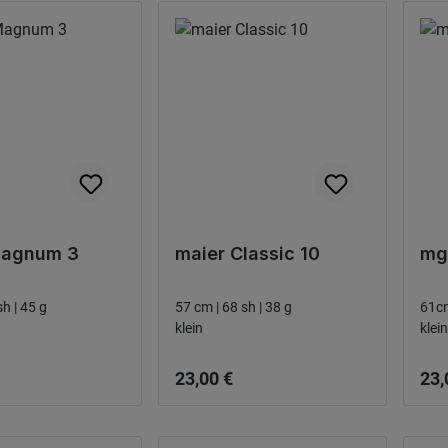
Magnum 3
maier Classic 10
mg
sh | 45 g
57 cm | 68 sh | 38 g
klein
klein
 pris:
Ordinarie pris:
Ordi
23,00 €
23,