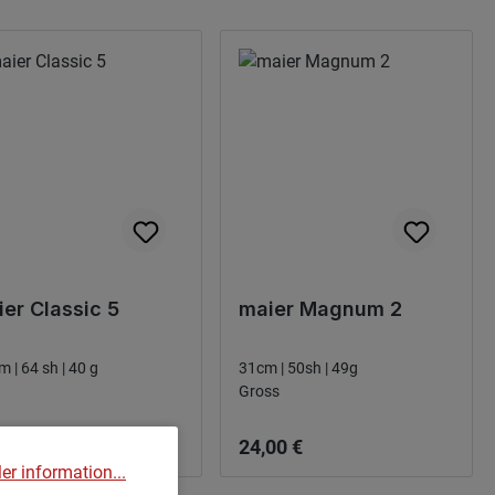
er Classic 5
maier Magnum 2
m | 64 sh | 40 g
31cm | 50sh | 49g
Gross
narie pris:
Ordinarie pris:
00 €
24,00 €
er information...