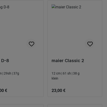
 D-8
maier Classic 2
61cm | 29sh | 37g
12 cm | 61 sh | 38 g
klein
narie pris:
Ordinarie pris:
00 €
23,00 €