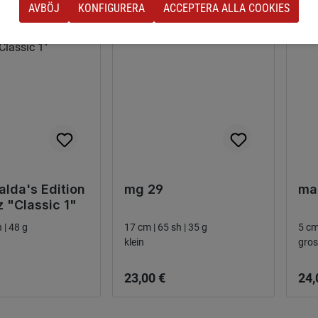
AVBÖJ
KONFIGURERA
ACCEPTERA ALLA COOKIES
alda's Edition
mg 29
ma
 "Classic 1"
 | 48 g
17 cm | 65 sh | 35 g
5 cm
klein
gros
 pris:
Ordinarie pris:
Ordi
23,00 €
24,