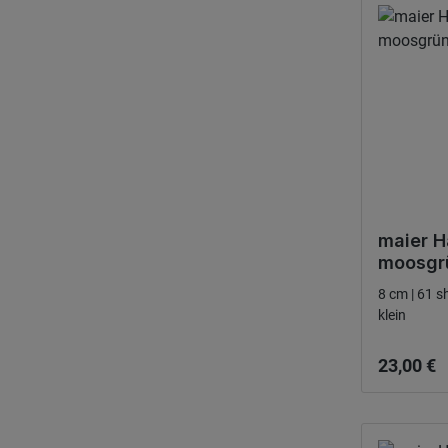
maier H
moosgrü
8 cm | 61 sh
klein
Ordinarie
23,00 €