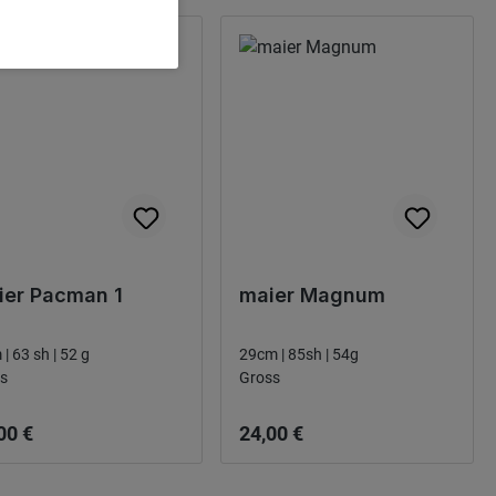
ier Pacman 1
maier Magnum
 | 63 sh | 52 g
29cm | 85sh | 54g
s
Gross
narie pris:
Ordinarie pris:
00 €
24,00 €