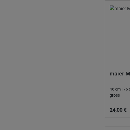
maier 
46 cm | 76 
gross
Ordinarie
24,00 €