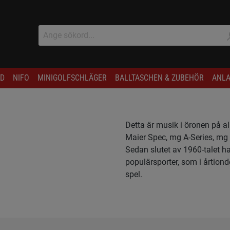
D
NIFO
MINIGOLFSCHLÄGER
BALLTASCHEN & ZUBEHÖR
ANLA
Detta är musik i öronen på a
Maier Spec, mg A-Series, mg B
Sedan slutet av 1960-talet har
populärsporter, som i årtion
spel.