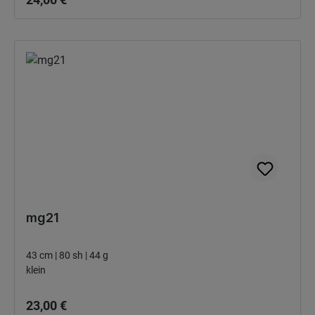
mg21
43 cm | 80 sh | 44 g
klein
Bežná cena:
23,00 €