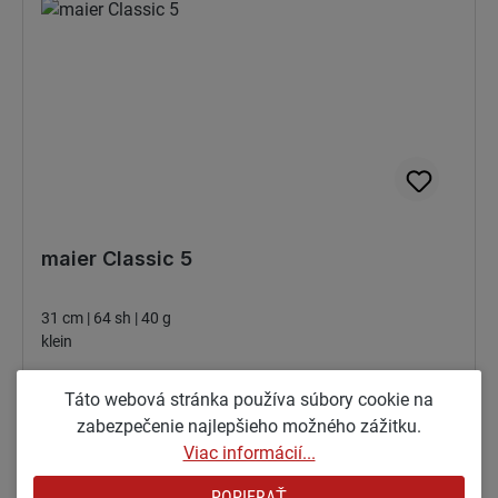
maier Classic 5
31 cm | 64 sh | 40 g
klein
Bežná cena:
23,00 €
Táto webová stránka používa súbory cookie na
zabezpečenie najlepšieho možného zážitku.
Viac informácií...
POPIERAŤ