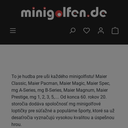
Preskočiť na hlavný obsah
MÁTE 0 POLOŽKY Z
NÁKU
To je hudba pre uši každého minigolfistu! Maier
Classic, Maier Pacman, Maier Magic, Maier Spec,
mg A-Series, mg B-Series, Maier Magnum, Maier
Prestige, mg 1, 2, 3, 5,.... Od konca 60. rokov 20.
storočia dodáva spoločnosť mg minigolfové
loptičky pre súťažné a populárne športy, ktoré sa už
desaťročia vyznačujú vysokou kvalitou a úspešnou
hrou.