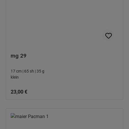
mg 29
17 cm | 65 sh | 35 g
klein
Bežná cena:
23,00 €