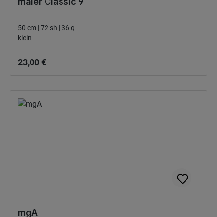
maier Classic 9
50 cm | 72 sh | 36 g
klein
Bežná cena:
23,00 €
mgA