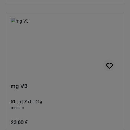
mg V3
51cm | 91sh | 41g
medium
Bežná cena:
23,00 €