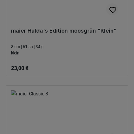
maier Halda's Edition moosgrün "Klein"
8 cm | 61 sh | 34 g
klein
Bežná cena:
23,00 €