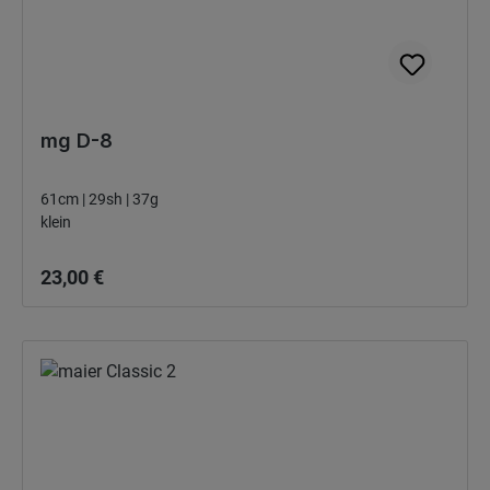
mg D-8
61cm | 29sh | 37g
klein
Bežná cena:
23,00 €