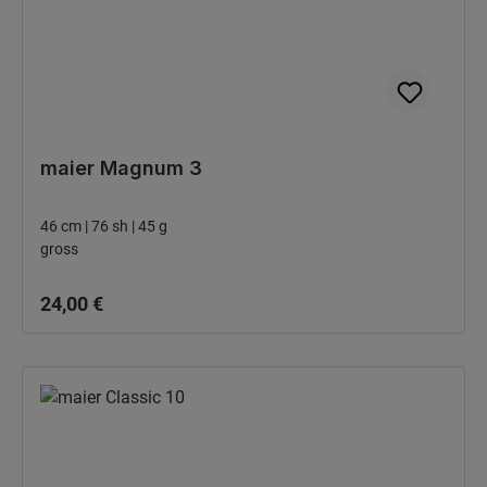
maier Magnum 3
46 cm | 76 sh | 45 g
gross
Bežná cena:
24,00 €