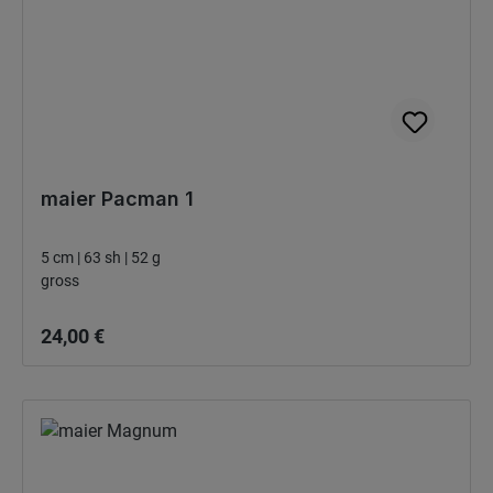
maier Pacman 1
5 cm | 63 sh | 52 g
gross
Bežná cena:
24,00 €