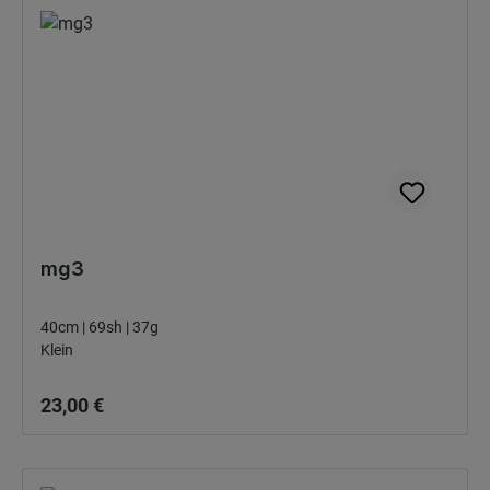
mg3
40cm | 69sh | 37g
Klein
Bežná cena:
23,00 €