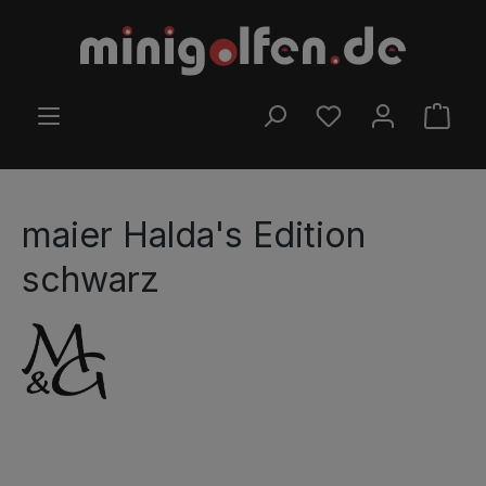
Preskočiť na hlavný obsah
MÁTE 0 POLOŽKY Z
NÁKU
maier Halda's Edition
schwarz
Preskočiť galériu obrázkov