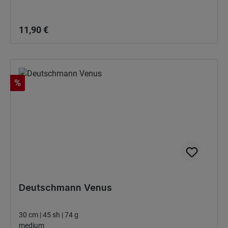
Regulärer Preis:
11,90 €
Rabatt
%
Deutschmann Venus
30 cm | 45 sh | 74 g
medium