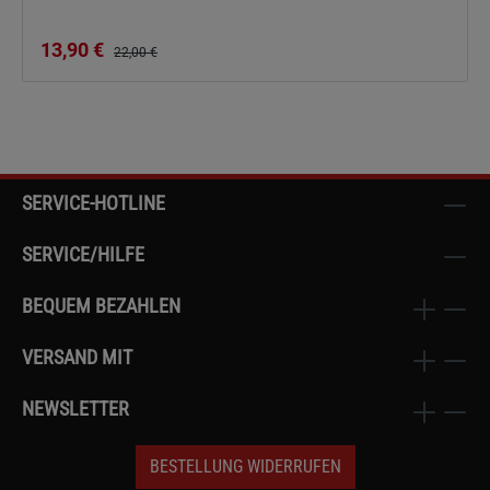
Verkaufspreis:
13,90 €
Regulärer Preis:
22,00 €
SERVICE-HOTLINE
SERVICE/HILFE
BEQUEM BEZAHLEN
VERSAND MIT
NEWSLETTER
BESTELLUNG WIDERRUFEN